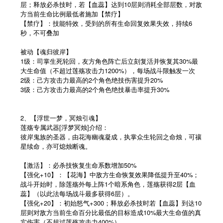
层；释放必杀技时，若【血蕊】达到10层则消耗全部层数，对敌
方当前生命比例最低者施加【禁疗】
【禁疗】：技能特效，受到的所有生命回复效果失效，持续6
秒，不可叠加
被动【魂归彼岸】
1级：司掌生死轮回，友方角色阵亡后立刻复活并恢复其30%最
大生命值（不超过莲殇攻击力1200%），每场战斗限触发一次
2级：己方攻击力最高的2个角色绝技伤害提升20%
3级：己方攻击力最高的2个角色绝技暴击率提升30%
2、【浮世一梦，冥烛引魂】
莲殇专属武器[浮梦冥烛]介绍：
彼岸鬼族的圣器，由花海幽魂凝成，执掌众生轮回之命烛，可禳
星续命，亦可熄烛断魂。
【激活】：必杀技恢复生命系数增加50%
【强化+10】：【花海】中敌方生命恢复效果降低提升至40%；
战斗开始时，除莲殇外每上阵1个暗系角色，莲殇获得2层【血
蕊】（以此法每场战斗最多获得6层）。
【强化+20】：初始怒气+300；释放必杀技时若【血蕊】到达10
层则对敌方当前生命百分比最低的目标造成10%最大生命值的真
实伤害（不超过莲殇攻击力400%）。