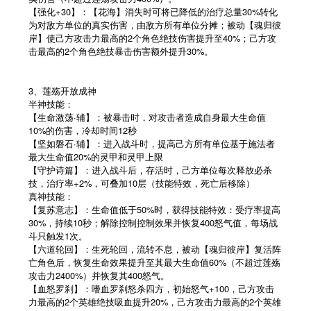
【强化+30】：【花海】消失时可将已降低的治疗总量30%转化
为对敌方单位的真实伤害，由敌方所有单位分摊；被动【魂归彼
岸】使己方攻击力最高的2个角色绝技伤害提升至40%；己方攻
击最高的2个角色绝技暴击伤害额外提升30%。
3、莲殇开放成神
半神技能：
【生命激荡·辅】：被暴击时，对攻击者造成自身最大生命值
10%的伤害，冷却时间12秒
【坚如磐石·辅】：进入战斗时，提高己方所有单位基于施法者
最大生命值20%的灵甲和灵甲上限
【守护诗篇】：进入战斗后，存活时，己方单位每次释放必杀
技，治疗率+2%，可叠加10层（技能特效，死亡后移除）
真神技能：
【复苏意志】：生命值低于50%时，获得技能特效：受疗率提高
30%，持续10秒；解除控制控制效果并恢复400怒气值，每场战
斗只触发1次。
【六道轮回】：生死轮回，流转不息，被动【魂归彼岸】复活阵
亡角色后，恢复生命效果提升至其最大生命值60%（不超过莲殇
攻击力2400%）并恢复其400怒气。
【血怒罗刹】：嗜血罗刹怒杀四方，初始怒气+100，己方攻击
力最高的2个英雄绝技吸血提升20%，己方攻击力最高的2个英雄