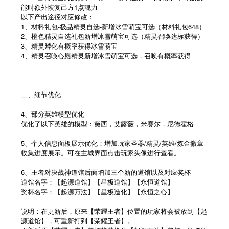
能时额外恢复己方1点魂力
以下产出途径对应修改：
1、材料礼包-极品精灵自选-新增冰雪萌宝可选（材料礼包648）
2、橙色精灵自选礼包新增冰雪萌宝可选（精灵召唤达标获得）
3、精灵孵化有概率获得冰雪萌宝
4、精灵召唤心愿精灵新增冰雪萌宝可选，召唤有概率获得
二、细节优化
4、部分英雄模型优化
优化了以下英雄的模型：黛西，艾露薇，米赛尔，尼德霍格
5、个人信息面板展示优化：增加玩家圣器/精灵/英雄/炼金徽章
收集进度展示。可在主城界面点击玩家头像进行查看。
6、王者对决战神道馆后面增加三个新的道馆以及对应奖杯
道馆名字：【起源道馆】【星极道馆】【永恒道馆】
奖杯名字：【起源万法】【星极造化】【永恒之心】
说明：在更新后，原来【荣耀王者】位置的玩家将会被放到【起
源道馆】，可重新打到【荣耀王者】。