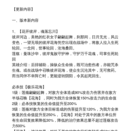
【更新内容】
一、版本新内容
1、【花开彼岸，魂落忘川】
彼岸河边，美艳的红衣女子翩翩起舞，刹那间，日月无光，风云
变色，一望无垠的彼岸花海凭空出现在战场中，将敌人拉入生死
轮回。一念间，世事轮回，沧海桑田。
莲殇：曼珠沙华，彼岸鬼族守护神，守护万千花魂，司掌生死轮
回
英雄介绍：后排辅助，操纵众生命烛，既可治愈伤者，亦能咒杀
生魂。或在战场中召唤彼岸花海，使众生沉沦其中，无可救药。
而当同伴不幸阵亡时，更能逆转阴阳，令其起死回生。
必杀技【极乐花海】
1级：莲殇翩翩起舞，对敌方全体造成90%攻击力伤害并在敌方
半场召唤【花海】，同时为我方全体恢复150%攻击力的生命值
2级：必杀技恢复的生命值提升至200%
3级：莲殇对敌方全体目标造成的伤害提升至120%，为我方全体
恢复的生命值提升至250%，【花海】对处于其中的敌方单位所
有生命回复效果降低30%，降低的治疗效果总量不超过莲殇攻击
力500%