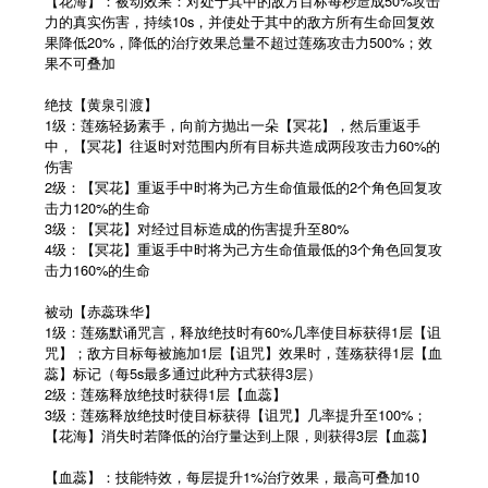
【花海】：被动效果：对处于其中的敌方目标每秒造成50%攻击
力的真实伤害，持续10s，并使处于其中的敌方所有生命回复效
果降低20%，降低的治疗效果总量不超过莲殇攻击力500%；效
果不可叠加
绝技【黄泉引渡】
1级：莲殇轻扬素手，向前方抛出一朵【冥花】，然后重返手
中，【冥花】往返时对范围内所有目标共造成两段攻击力60%的
伤害
2级：【冥花】重返手中时将为己方生命值最低的2个角色回复攻
击力120%的生命
3级：【冥花】对经过目标造成的伤害提升至80%
4级：【冥花】重返手中时将为己方生命值最低的3个角色回复攻
击力160%的生命
被动【赤蕊珠华】
1级：莲殇默诵咒言，释放绝技时有60%几率使目标获得1层【诅
咒】；敌方目标每被施加1层【诅咒】效果时，莲殇获得1层【血
蕊】标记（每5s最多通过此种方式获得3层）
2级：莲殇释放绝技时获得1层【血蕊】
3级：莲殇释放绝技时使目标获得【诅咒】几率提升至100%；
【花海】消失时若降低的治疗量达到上限，则获得3层【血蕊】
【血蕊】：技能特效，每层提升1%治疗效果，最高可叠加10