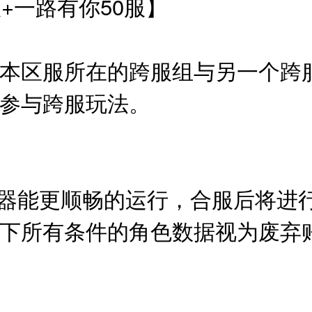
+一路有你50服】
】
本区服所在的跨服组与另一个跨
同参与跨服玩法。
】
：
务器能更顺畅的运行，合服后将进
下所有条件的角色数据视为废弃
0