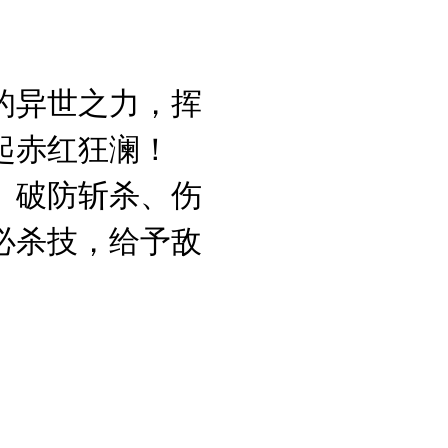
的异世之力，挥
起赤红狂澜！
、破防斩杀、伤
必杀技，给予敌