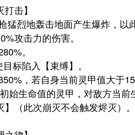
灭打击】
神枪猛烈地轰击地面产生爆炸，以
10%攻击力的伤害。
280%。
率使目标陷入【束缚】。
至350%，若自身当前灵甲值大于1
%初始生命值的灵甲，对敌方当前
灭】（此次崩灭不会触发烬灭）
调之律】