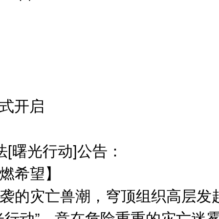
正式开启
法[曙光行动]公告：
燃希望】
袭的灾亡兽潮，穹顶组织高层发
光行动”，意在危险重重的灾亡迷