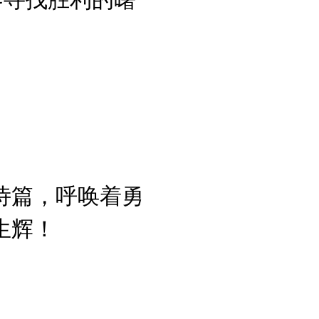
诗篇，呼唤着勇
生辉！