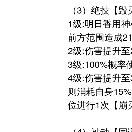
（3）绝技【毁
1级:明日香用
前方范围造成2
2级:伤害提升至
3级:100%概
4级:伤害提升
则消耗自身15
位进行1次【崩
（4）被动【同