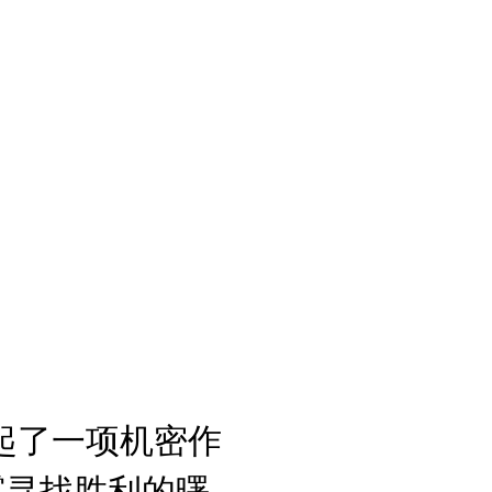
起了一项机密作
雾寻找胜利的曙