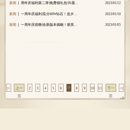
新闻
周年庆福利第二弹∣免费领礼包/许愿送新英雄
2023/01/12
新闻
一周年庆福利∣瓜分60W钻石！送夕瑶和特定召唤契约
2023/01/10
新闻
一周年庆前瞻∣全新版本揭晓！新英雄新时装爆料！
2023/01/05
|<
上一
2
3
4
5
6
7
8
9
10
11
下一
>|
页
页
梦玩游戏公司版权所有@mengwan