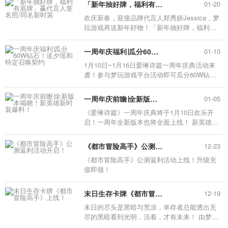
「新年抽好牌，福利有底牌」赢代言人签名照/同名新时装
01-20
欢庆新春，迎接品牌代言人郑秀妍Jessica，梦
玩游戏再送新年好物！「新年抽好牌，福利有
底牌」春节活动于1月20日~2月5日开启！ 参与
春节活动可获取品牌代言人郑秀妍亲笔签名
一周年庆福利∣瓜分60W钻石！送夕瑶和特定召唤契约
01-10
照、绝美海报！免费抽送杰西卡、莲殇新时装~
1月10日~1月16日爱琳诗篇一周年庆典活动来
袭！参与梦玩游戏平台活动即可瓜分60W钻
石，更有夕瑶本体、特定召唤券赢取！这场盛
宴，邀您出席~
一周年庆前瞻∣全新版本揭晓！新英雄新时装爆料！
01-05
《爱琳诗篇》一周年庆典将于1月10日欢乐开
启！一周年全新版本也将全面上线！ 新英雄夕
瑶降临、光系刺客蒙奇面世、霜星新时装誓约
花嫁等诸多内容陆续上线，邀团长们亲启新一
《都市冒险高手》公测返利活动开启！
12-23
年爱琳大陆盛事！共庆一岁生日！
《都市冒险高手》公测返利活动上线！升级充
值即领！
末日生存卡牌《都市冒险高手》上线！
12-19
末日的尽头是黑暗与荒凉，幸存者总能透出无
尽的黑暗看到光明，活着，才有未来！ 由梦玩
游戏代理的末日废土风格的卡牌角色扮演手游