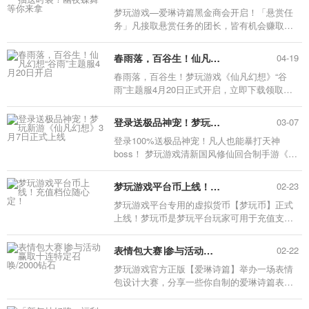
梦玩游戏—爱琳诗篇黑金商会开启！「悬赏任
务」凡接取悬赏任务的团长，皆有机会赚取英
雄时装，更有苹果14Pro/大疆无人机充值回
馈。
春雨落，百谷生！仙凡幻想“谷雨”主题服4月20日开启
04-19
春雨落，百谷生！梦玩游戏《仙凡幻想》“谷
雨”主题服4月20日正式开启，立即下载领取正
版官服限定福利。
登录送极品神宠！梦玩新游《仙凡幻想》3月7日正式上线
03-07
登录100%送极品神宠！凡人也能暴打天神
boss！ 梦玩游戏清新国风修仙回合制手游《苍
穹剑诀》来袭！3月7日早上10点开服！特邀各
玩家前来体验。
梦玩游戏平台币上线！充值档位随心定！
02-23
梦玩游戏平台专用的虚拟货币【梦玩币】正式
上线！梦玩币是梦玩平台玩家可用于充值支付
的虚拟货币，能直接用于梦玩平台的游戏充值
呦，也可以用于购买梦玩平台的游戏商品。
表情包大赛∣参与活动赢取十连特定召唤/2000钻石
02-22
梦玩游戏官方正版【爱琳诗篇】举办一场表情
包设计大赛，分享一些你自制的爱琳诗篇表情
包。最高可获爱琳周边大礼包、特定召唤契
约、2000钻石。