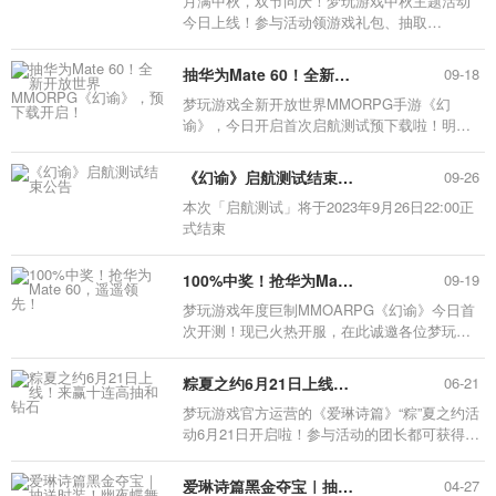
​月满中秋，双节同庆！梦玩游戏中秋主题活动
今日上线！参与活动领游戏礼包、抽取
iPhone15、游戏周边等高价奖励！
抽华为Mate 60！全新开放世界MMORPG《幻谕》，预下载开启！
09-18
梦玩游戏全新开放世界MMORPG手游《幻
谕》，今日开启首次启航测试预下载啦！明日
早上10:00开服，限量测试，仅有300名额！参
与活动即可免费获取3000+充值币（可直接代
《幻谕》启航测试结束公告
09-26
替充值货币使用哦~），还可以参与抽取华为
本次「启航测试」将于2023年9月26日22:00正
Mate 60，百元京东卡、云手机体验券，爱琳诗
式结束
篇定制周边等好礼哦！
100%中奖！抢华为Mate 60，遥遥领先！
09-19
梦玩游戏年度巨制MMOARPG《幻谕》今日首
次开测！现已火热开服，在此诚邀各位梦玩宝
子们参与本次「启航」测试！参与测试抽送华
为mate60、百元京东卡、爱琳精美周边等高额
粽夏之约6月21日上线！来赢十连高抽和钻石
06-21
奖励！遥遥领先！
梦玩游戏官方运营的《爱琳诗篇》“粽”夏之约活
动6月21日开启啦！参与活动的团长都可获得端
午奖励，小爱邀请各位团长一起来拿高级召唤
契约/钻石/突破石。
爱琳诗篇黑金夺宝｜抽送时装！幽夜蝶舞等你来拿
04-27