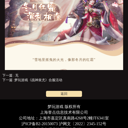
“雪地里摇曳的火光，像那冬月的红霜”
下一篇 : 无
下一篇 :梦玩游戏《战神蚩尤》合服活动
哈喽呀~各位小伙伴
返回
好久不见
犹记得上次发文，好像还是在上次
梦玩游戏 版权所有
属于是了属于是
上海誉点信息技术有限公司
这次小梦带着冬月的薄礼来啦~
公司地址：上海市嘉定区真南路4268号2幢JT6341室
登录活动页面即可领取
礼包
！
沪ICP备B2-20150073 沪网文〔2022〕2345-152号