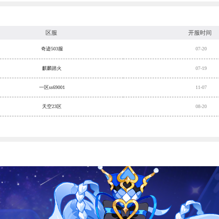
区服
开服时间
奇迹503服
07-20
麒麟踏火
07-19
一区ss69001
11-07
天空23区
08-20