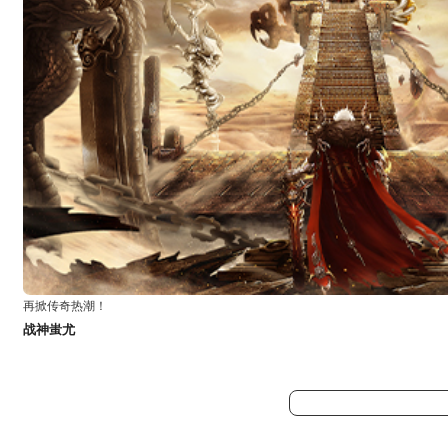
再掀传奇热潮！
战神蚩尤