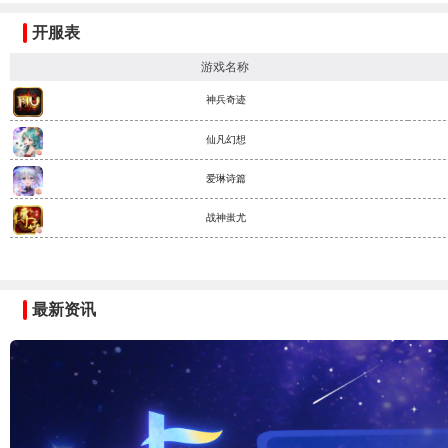
开服表
游戏名称
神兵奇迹
仙凡幻想
爱琳诗篇
战神蚩尤
最新资讯